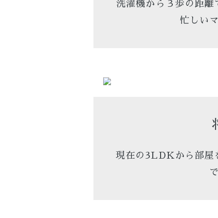
洗濯機から３歩の距離
忙しい
現在の3LDKから部