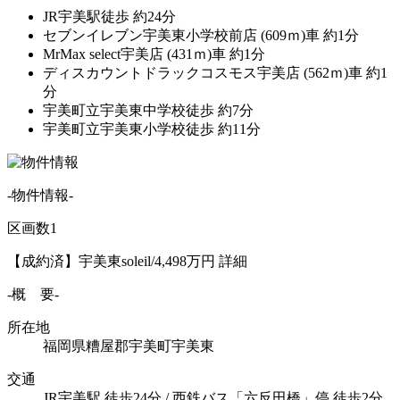
JR宇美駅
徒歩 約24分
セブンイレブン宇美東小学校前店 (609ｍ)
車 約1分
MrMax select宇美店 (431ｍ)
車 約1分
ディスカウントドラックコスモス宇美店 (562ｍ)
車 約1
分
宇美町立宇美東中学校
徒歩 約7分
宇美町立宇美東小学校
徒歩 約11分
-物件情報-
区画数
1
【成約済】宇美東soleil/4,498万円
詳細
-概 要-
所在地
福岡県糟屋郡宇美町宇美東
交通
JR宇美駅 徒歩24分 / 西鉄バス「六反田橋」停 徒歩2分