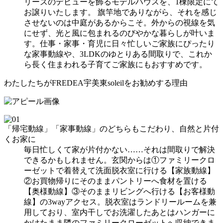
リーズのデビューを飾るモデルハウスを、1棟限定にて
お譲りいたします。 旗竿地でありながら、それを感じ
させないのは中庭があるからこそ。外からの視線を気
にせず、光と風に包まれるのびやかな暮らしが叶いま
す。仕事・家事・育児に日々忙しいご家族にぴったり
な家事動線や、3LDKのゆとりある間取りで、これか
ら長く住まわれる子育てご家族にもおすすめです。
わたしたちがFREDEA宇美東soleilをお勧めする理由
「帰宅動線」「家事動線」のどちらもこだわり、自然と片付
くお家に
毎日忙しくて家が片付かない……それは間取りで解決
できるかもしれません。玄関からは①ファミリークロ
ーゼットで着替えて洗面脱衣室に行ける【家族動線】
②お買物帰りにそのままパントリーへ食材を置ける
【奥様動線】③そのままリビングへ行ける【お客様動
線】の3wayアクセス。脱衣室はランドリールームを兼
用しており、室内干しでお洗濯したあとはハンガーに
かけたまま隣のファミリークローゼットへ収納できま