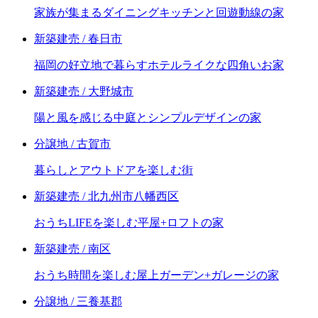
家族が集まるダイニングキッチンと回遊動線の家
新築建売 / 春日市
福岡の好立地で暮らすホテルライクな四角いお家
新築建売 / 大野城市
陽と風を感じる中庭とシンプルデザインの家
分譲地 / 古賀市
暮らしとアウトドアを楽しむ街
新築建売 / 北九州市八幡西区
おうちLIFEを楽しむ平屋+ロフトの家
新築建売 / 南区
おうち時間を楽しむ屋上ガーデン+ガレージの家
分譲地 / 三養基郡