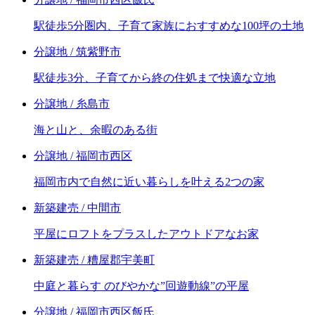
駅徒歩5分圏内、子育て家族におすすめな100坪の土地
分譲地 / 筑紫野市
駅徒歩3分、子育てから終の住処まで快適な立地
分譲地 / 糸島市
海と山と、余暇のある街
分譲地 / 福岡市西区
福岡市内で自然に近い暮らしを叶える2つの家
新築建売 / 中間市
平屋にロフトをプラスしたアウトドアなお家
新築建売 / 糟屋郡宇美町
中庭と暮らす のびやかな”回遊動線”の平屋
分譲地 / 福岡市西区飯氏