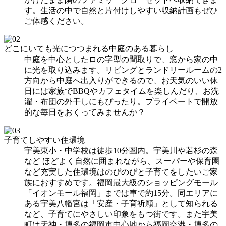
す。生活の中で自然と片付けしやすい収納計画もぜひ
ご体感ください。
どこにいても光につつまれる中庭のある暮らし
中庭を中心としたロの字型の間取りで、窓から家の中
に光を取り込みます。リビングとランドリールームの2
方向から中庭へ出入りができるので、お天気のいい休
日には家族でBBQやカフェタイムを楽しんだり、お洗
濯・布団の外干しにもぴったり。プライベートで開放
的な毎日をおくってみませんか？
子育てしやすい住環境
宇美東小・中学校は徒歩10分圏内。宇美川や若杉の森
など ほどよく自然に囲まれながら、スーパーや保育園
など充実した住環境はのびのびと子育てをしたいご家
族におすすめです。福岡最大級のショッピングモール
「イオンモール福岡」までは車で約15分。同エリアに
ある宇美八幡宮は「安産・子育祈願」として知られる
など、子育てにやさしい印象をもつ街です。また宇美
町は天神・博多の福岡市中心地から福岡空港・博多の