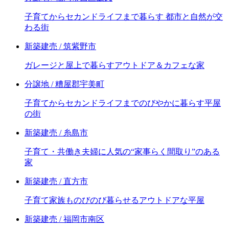
子育てからセカンドライフまで暮らす 都市と自然が交
わる街
新築建売 / 筑紫野市
ガレージと屋上で暮らすアウトドア＆カフェな家
分譲地 / 糟屋郡宇美町
子育てからセカンドライフまでのびやかに暮らす平屋
の街
新築建売 / 糸島市
子育て・共働き夫婦に人気の“家事らく間取り”のある
家
新築建売 / 直方市
子育て家族ものびのび暮らせるアウトドアな平屋
新築建売 / 福岡市南区